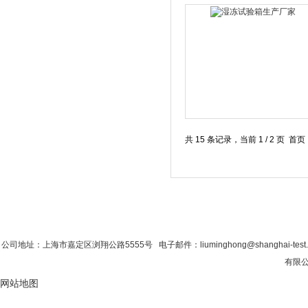
共 15 条记录，当前 1 / 2 页 
首 页
|
公司简介
|
新闻资讯
|
联系香蕉影
公司地址：上海市嘉定区浏翔公路5555号 电子邮件：liuminghong@shanghai-tes
有限公司
网站地图